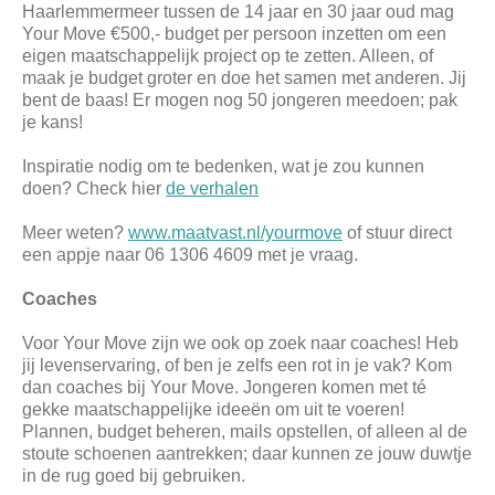
Haarlemmermeer tussen de 14 jaar en 30 jaar oud mag
Your Move €500,- budget per persoon inzetten om een
eigen maatschappelijk project op te zetten. Alleen, of
maak je budget groter en doe het samen met anderen. Jij
bent de baas! Er mogen nog 50 jongeren meedoen; pak
je kans!
Inspiratie nodig om te bedenken, wat je zou kunnen
doen? Check hier
de verhalen
Meer weten?
www.maatvast.nl/yourmove
of stuur direct
een appje naar 06 1306 4609 met je vraag.
Coaches
Voor Your Move zijn we ook op zoek naar coaches! Heb
jij levenservaring, of ben je zelfs een rot in je vak? Kom
dan coaches bij Your Move. Jongeren komen met té
gekke maatschappelijke ideeën om uit te voeren!
Plannen, budget beheren, mails opstellen, of alleen al de
stoute schoenen aantrekken; daar kunnen ze jouw duwtje
in de rug goed bij gebruiken.