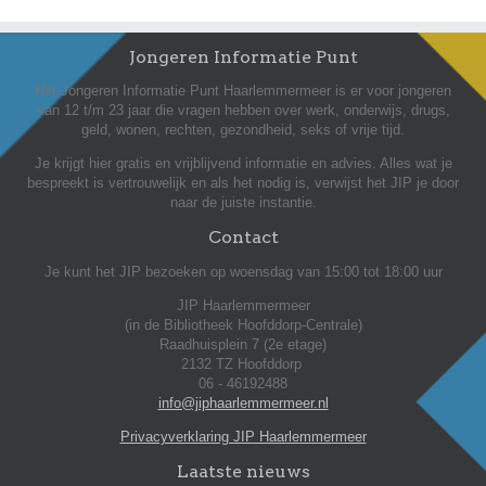
Jongeren Informatie Punt
Het Jongeren Informatie Punt Haarlemmermeer is er voor jongeren
van 12 t/m 23 jaar die vragen hebben over werk, onderwijs, drugs,
geld, wonen, rechten, gezondheid, seks of vrije tijd.
Je krijgt hier gratis en vrijblijvend informatie en advies. Alles wat je
bespreekt is vertrouwelijk en als het nodig is, verwijst het JIP je door
naar de juiste instantie.
Contact
Je kunt het JIP bezoeken op woensdag van 15:00 tot 18:00 uur
JIP Haarlemmermeer
(in de Bibliotheek Hoofddorp-Centrale)
Raadhuisplein 7 (2e etage)
2132 TZ Hoofddorp
06 - 46192488
info@jiphaarlemmermeer.nl
Privacyverklaring JIP Haarlemmermeer
Laatste nieuws