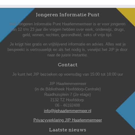
Jongeren Informatie Punt
Het Jongeren Informatie Punt Haarlemmermeer is er voor jongeren
van 12 t/m 23 jaar die vragen hebben over werk, onderwijs, drugs,
geld, wonen, rechten, gezondheid, seks of vrije tijd.
Je krijgt hier gratis en vrijblijvend informatie en advies. Alles wat je
bespreekt is vertrouwelijk en als het nodig is, verwijst het JIP je door
naar de juiste instantie.
Contact
Je kunt het JIP bezoeken op woensdag van 15:00 tot 18:00 uur
JIP Haarlemmermeer
(in de Bibliotheek Hoofddorp-Centrale)
Raadhuisplein 7 (2e etage)
2132 TZ Hoofddorp
06 - 46192488
info@jiphaarlemmermeer.nl
Privacyverklaring JIP Haarlemmermeer
Laatste nieuws