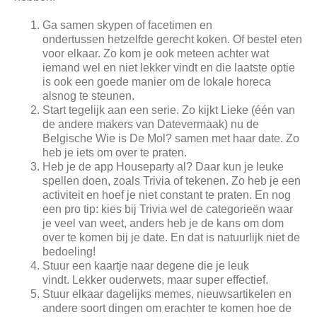
Ga samen skypen of facetimen en
ondertussen hetzelfde gerecht koken. Of bestel eten
voor elkaar. Zo kom je ook meteen achter wat
iemand wel en niet lekker vindt en die laatste optie
is ook een goede manier om de lokale horeca
alsnog te steunen.
Start tegelijk aan een serie. Zo kijkt Lieke (één van
de andere makers van Datevermaak) nu de
Belgische Wie is De Mol? samen met haar date. Zo
heb je iets om over te praten.
Heb je de app Houseparty al? Daar kun je leuke
spellen doen, zoals Trivia of tekenen. Zo heb je een
activiteit en hoef je niet constant te praten. En nog
een pro tip: kies bij Trivia wel de categorieën waar
je veel van weet, anders heb je de kans om dom
over te komen bij je date. En dat is natuurlijk niet de
bedoeling!
Stuur een kaartje naar degene die je leuk
vindt. Lekker ouderwets, maar super effectief.
Stuur elkaar dagelijks memes, nieuwsartikelen en
andere soort dingen om erachter te komen hoe de