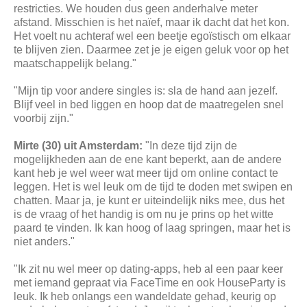
restricties. We houden dus geen anderhalve meter
afstand. Misschien is het naïef, maar ik dacht dat het kon.
Het voelt nu achteraf wel een beetje egoïstisch om elkaar
te blijven zien. Daarmee zet je je eigen geluk voor op het
maatschappelijk belang."
"Mijn tip voor andere singles is: sla de hand aan jezelf.
Blijf veel in bed liggen en hoop dat de maatregelen snel
voorbij zijn."
Mirte (30) uit Amsterdam:
"In deze tijd zijn de
mogelijkheden aan de ene kant beperkt, aan de andere
kant heb je wel weer wat meer tijd om online contact te
leggen. Het is wel leuk om de tijd te doden met swipen en
chatten. Maar ja, je kunt er uiteindelijk niks mee, dus het
is de vraag of het handig is om nu je prins op het witte
paard te vinden. Ik kan hoog of laag springen, maar het is
niet anders."
"Ik zit nu wel meer op dating-apps, heb al een paar keer
met iemand gepraat via FaceTime en ook HouseParty is
leuk. Ik heb onlangs een wandeldate gehad, keurig op