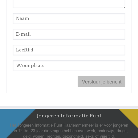
Naam
*
E-mail
*
Leeftijd
*
Woonplaats
*
Jongeren Informatie Punt
Het Jongeren Informatie Punt Haarlemmermeer is er voor jongeren
van 12 t/m 23 jaar die vragen hebben over werk, onderwijs, drugs,
geld, wonen, rechten, gezondheid, seks of vrije tijd.