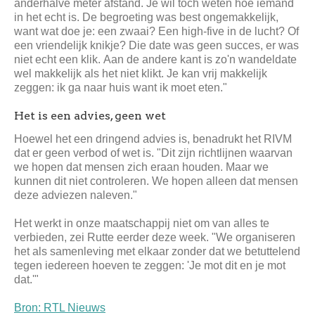
anderhalve meter afstand. Je wil toch weten hoe iemand
in het echt is. De begroeting was best ongemakkelijk,
want wat doe je: een zwaai? Een high-five in de lucht? Of
een vriendelijk knikje? Die date was geen succes, er was
niet echt een klik. Aan de andere kant is zo'n wandeldate
wel makkelijk als het niet klikt. Je kan vrij makkelijk
zeggen: ik ga naar huis want ik moet eten."
Het is een advies, geen wet
Hoewel het een dringend advies is, benadrukt het RIVM
dat er geen verbod of wet is. "Dit zijn richtlijnen waarvan
we hopen dat mensen zich eraan houden. Maar we
kunnen dit niet controleren. We hopen alleen dat mensen
deze adviezen naleven."
Het werkt in onze maatschappij niet om van alles te
verbieden, zei Rutte eerder deze week. "We organiseren
het als samenleving met elkaar zonder dat we betuttelend
tegen iedereen hoeven te zeggen: 'Je mot dit en je mot
dat.'"
Bron: RTL Nieuws