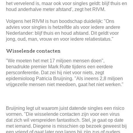
het vervelend is, maar ook voor singles geldt: blijf thuis en
houd anderhalve meter afstand', zegt het RIVM.
Volgens het RIVM is hun boodschap duidelijk: "Ons
advies voor singles is hetzelfde als voor iedere andere
Nederlander: blijf thuis en houd afstand. Dit geldt voor
jong, oud, man, vrouw en voor iedere relatiestatus."
Wisselende contacten
"We moeten het met 17 miljoen mensen doen",
benadrukte premier Mark Rutte tijdens een eerdere
persconferentie. Dat zei hij niet voor niets, zegt
epidemioloog Patricia Bruijning. "Als ineens 2,8 miljoen
vrijgezelle mensen niet meedoen, gaat het niet werken."
Bruijning legt uit waarom juist datende singles een risico
vormen. "Die wisselende contacten zijn voor een virus
dat zich wil verspreiden fantastisch. Stel, je gaat op date
met iemand. Diegene is misschien op bezoek geweest bij
een vriend of gaat later nog langs bij zijn zus of ouders.