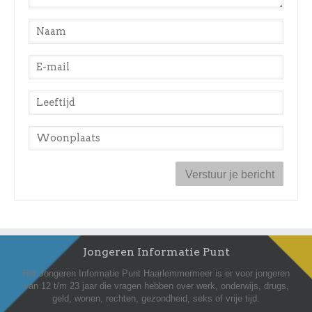
Naam
*
E-mail
*
Leeftijd
*
Woonplaats
*
Jongeren Informatie Punt
Het Jongeren Informatie Punt Haarlemmermeer is er voor jongeren
van 12 t/m 23 jaar die vragen hebben over werk, onderwijs, drugs,
geld, wonen, rechten, gezondheid, seks of vrije tijd.