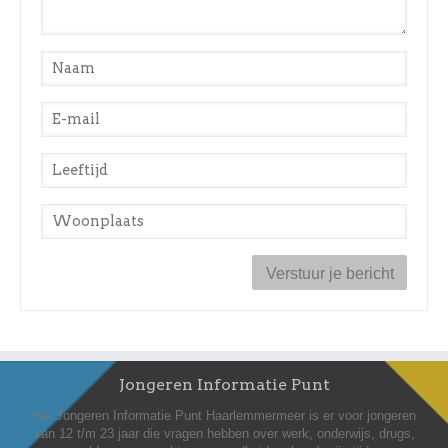
Naam
*
E-mail
*
Leeftijd
*
Woonplaats
*
Jongeren Informatie Punt
Het Jongeren Informatie Punt Haarlemmermeer is er voor jongeren
van 12 t/m 23 jaar die vragen hebben over werk, onderwijs, drugs,