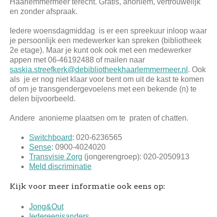
Haarlemmermeer terecht. Gratis, anoniem, vertrouwelijk
en zonder afspraak.
Iedere woensdagmiddag is er een spreekuur inloop waar
je persoonlijk een medewerker kan spreken (bibliotheek
2e etage). Maar je kunt ook ook met een medewerker
appen met 06-46192488 of mailen naar
saskia.streefkerk@debibliotheekhaarlemmermeer.nl
. Ook
als je er nog niet klaar voor bent om uit de kast te komen
of om je transgendergevoelens met een bekende (n) te
delen bijvoorbeeld.
Andere anonieme plaatsen om te praten of chatten.
Switchboard
: 020-6236565
Sense
: 0900-4024020
Transvisie Zorg
(jongerengroep): 020-2050913
Meld discriminatie
Kijk voor meer informatie ook eens op:
Jong&Out
Iedereenisanders