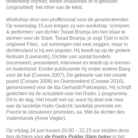
onderwerp
vrijheid
, welke invalshoek er is gekozen
(
originaliteit
) het
ritme
van de tekst.
Workshop door een proffesional voor de geselecteerden
Op woensdag 15 juni kregen zij een workshop ‘schrijven
& performen’ van dichter Tsead Bruinja om hen klaar te
stomen voor de Slam. Tsead Bruinja, je zegt Tjiid in echt
origineel Fries, zal sommigen niet veel zeggen, maar in
dichtersland
is hij een popster. Hij treedt op op de grotere
festivals (Lowlands), Dichter van aantal bundels
(recenseert, presenteert, interviewt en treedt op in binnen-
en buitenland. Eerder publiceerde hij onder andere Bang
voor de bal (Cossee 2007), De geboorte van het zwarte
paard (Cossee 2008) en Overwoekerd (Cossee 2010),
genomineerd voor de Ida Gerhardt Poëzieprijs. Hij schrijft
gedichten bij de actualiteit voor het Radio 1-programma
Dit is de dag. Het houdt niet op, want hij doet ook mee
aan de landelijk Hallo Gedicht; landelijk promotie om
Poezie te stimuleren/ promoten, oa. Met de dichter des
Vaderslands (Anne Vegter).
Op vrijdag 24 juni tussen 20.00 – 22.15 uur strijden deze
tien dichters voor
de Poetry Polder Slam beker
in het