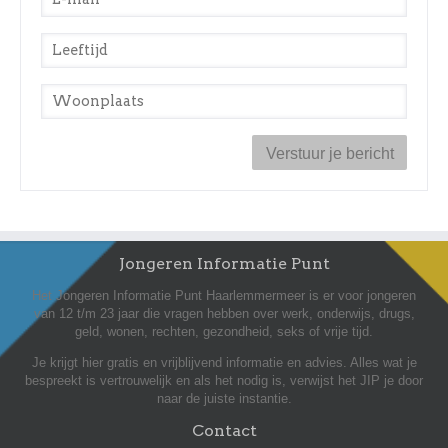
Leeftijd
*
Woonplaats
*
Jongeren Informatie Punt
Het Jongeren Informatie Punt Haarlemmermeer is er voor jongeren
van 12 t/m 23 jaar die vragen hebben over werk, onderwijs, drugs,
geld, wonen, rechten, gezondheid, seks of vrije tijd.
Je krijgt hier gratis en vrijblijvend informatie en advies. Alles wat je
bespreekt is vertrouwelijk en als het nodig is, verwijst het JIP je door
naar de juiste instantie.
Contact