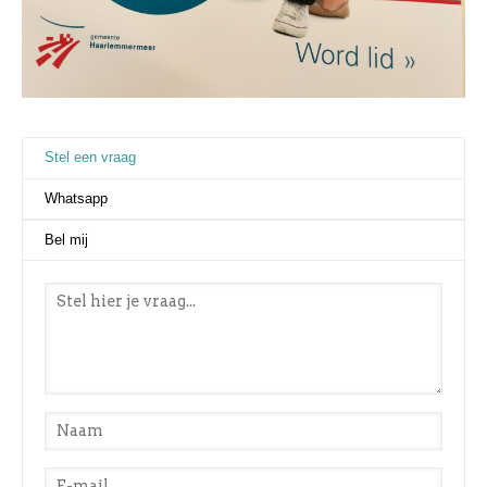
Stel een vraag
(actieve tabblad)
Whatsapp
Bel mij
Stel een vraag
*
Naam
*
E-mail
*