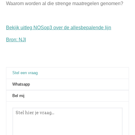
Waarom worden al die strenge maatregelen genomen?
Bekijk uitleg NOSop3 over de allesbepalende lijn
Bron: NJI
Stel een vraag
(actieve tabblad)
Whatsapp
Bel mij
Stel een vraag
*