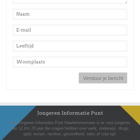
Naam
*
E-mail
*
Leeftijd
*
Woonplaats
*
Jongeren Informatie Punt
Het Jongeren Informatie Punt Haarlemmermeer is er voor jongeren
van 12 t/m 23 jaar die vragen hebben over werk, onderwijs, drugs,
geld, wonen, rechten, gezondheid, seks of vrije tijd.