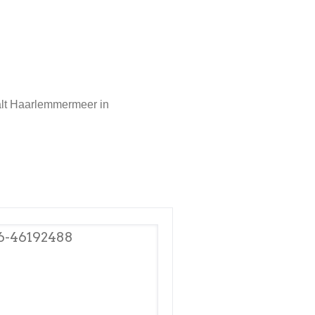
alt Haarlemmermeer in
6-46192488