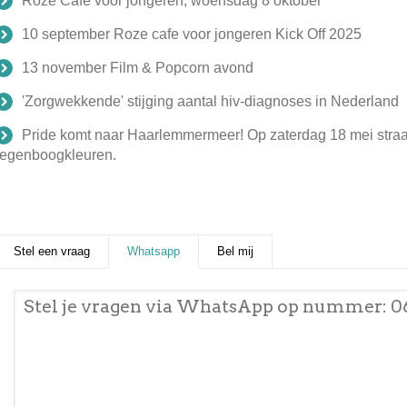
Roze Cafe voor jongeren; woensdag 8 oktober
10 september Roze cafe voor jongeren Kick Off 2025
13 november Film & Popcorn avond
'Zorgwekkende' stijging aantal hiv-diagnoses in Nederland
Pride komt naar Haarlemmermeer! Op zaterdag 18 mei stra
regenboogkleuren.
Stel een vraag
Whatsapp
(actieve tabblad)
Bel mij
Stel je vragen via WhatsApp op nummer: 0