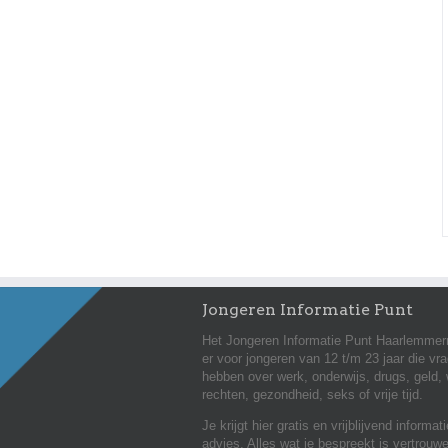
Jongeren Informatie Punt
Het Jongeren Informatie Punt Haarlemmer
er voor jongeren van 12 t/m 23 jaar die vr
hebben over werk, onderwijs, drugs, geld,
rechten, gezondheid, seks of vrije tijd.
Je krijgt hier gratis en vrijblijvend informat
advies. Alles wat je bespreekt is vertrouwe