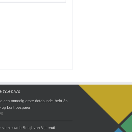
e nieuws
e een onnodig grote databundel hebt én
erop kunt besparen
26
e vernieuwde Schijf van Vijf eruit