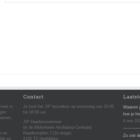
Contact
Laatst
meer is
Je kunt het JIP bezoeken op woensdag van 15:00
Waarom j
agen
tot 18:00 uur
hoe je hi
 wonen,
6 mei 20
JIP Haarlemmermeer
(in de Bibliotheek Hoofddorp-Centrale)
ie en
Raadhuisplein 7 (2e etage)
Zo ziet d
lijk en
2132 TZ Hoofddorp