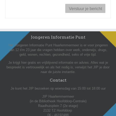
Jongeren Informatie Punt
Het Jongeren Informatie Punt Haarlemmermeer is er voor jongeren
van 12 t/m 23 jaar die vragen hebben over werk, onderwijs, drugs,
geld, wonen, rechten, gezondheid, seks of vrije tijd.
Je krijgt hier gratis en vrijblijvend informatie en advies. Alles wat je
bespreekt is vertrouwelijk en als het nodig is, verwijst het JIP je door
naar de juiste instantie.
Contact
Je kunt het JIP bezoeken op woensdag van 15:00 tot 18:00 uur
JIP Haarlemmermeer
(in de Bibliotheek Hoofddorp-Centrale)
Raadhuisplein 7 (2e etage)
2132 TZ Hoofddorp
06 - 46192488