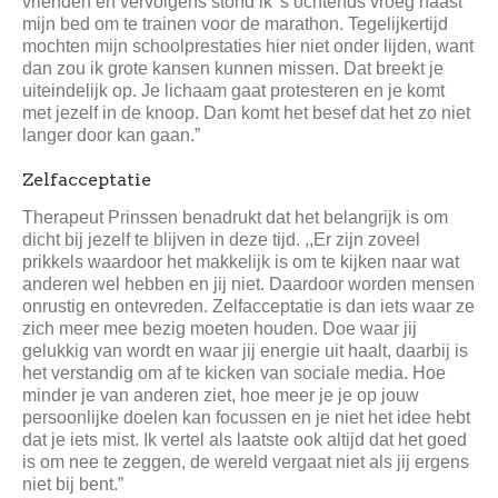
vrienden en vervolgens stond ik 's ochtends vroeg naast
mijn bed om te trainen voor de marathon. Tegelijkertijd
mochten mijn schoolprestaties hier niet onder lijden, want
dan zou ik grote kansen kunnen missen. Dat breekt je
uiteindelijk op. Je lichaam gaat protesteren en je komt
met jezelf in de knoop. Dan komt het besef dat het zo niet
langer door kan gaan.”
Zelfacceptatie
Therapeut Prinssen benadrukt dat het belangrijk is om
dicht bij jezelf te blijven in deze tijd. ,,Er zijn zoveel
prikkels waardoor het makkelijk is om te kijken naar wat
anderen wel hebben en jij niet. Daardoor worden mensen
onrustig en ontevreden. Zelfacceptatie is dan iets waar ze
zich meer mee bezig moeten houden. Doe waar jij
gelukkig van wordt en waar jij energie uit haalt, daarbij is
het verstandig om af te kicken van sociale media. Hoe
minder je van anderen ziet, hoe meer je je op jouw
persoonlijke doelen kan focussen en je niet het idee hebt
dat je iets mist. Ik vertel als laatste ook altijd dat het goed
is om nee te zeggen, de wereld vergaat niet als jij ergens
niet bij bent.”