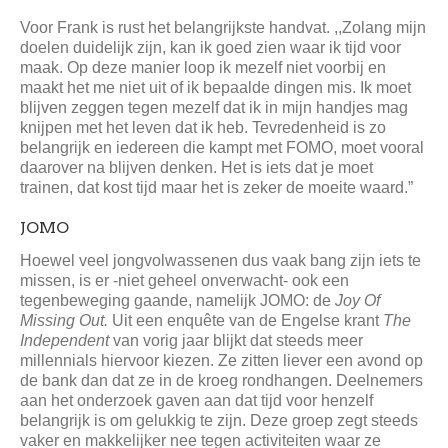
Voor Frank is rust het belangrijkste handvat. ,,Zolang mijn
doelen duidelijk zijn, kan ik goed zien waar ik tijd voor
maak. Op deze manier loop ik mezelf niet voorbij en
maakt het me niet uit of ik bepaalde dingen mis. Ik moet
blijven zeggen tegen mezelf dat ik in mijn handjes mag
knijpen met het leven dat ik heb. Tevredenheid is zo
belangrijk en iedereen die kampt met FOMO, moet vooral
daarover na blijven denken. Het is iets dat je moet
trainen, dat kost tijd maar het is zeker de moeite waard.”
JOMO
Hoewel veel jongvolwassenen dus vaak bang zijn iets te
missen, is er -niet geheel onverwacht- ook een
tegenbeweging gaande, namelijk JOMO: de
Joy Of
Missing Out.
Uit een enquête van de Engelse krant
The
Independent
van vorig jaar blijkt dat steeds meer
millennials hiervoor kiezen. Ze zitten liever een avond op
de bank dan dat ze in de kroeg rondhangen. Deelnemers
aan het onderzoek gaven aan dat tijd voor henzelf
belangrijk is om gelukkig te zijn. Deze groep zegt steeds
vaker en makkelijker nee tegen activiteiten waar ze