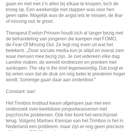
gaan en niet met z’n allen bij elkaar te kruipen, toch de
kroeg op. Een weekendje niet stappen was voor hen
geen optie. Mogelijk was de angst iets te missen, de
fear
of missing out
, te groot.
Therapeut Evelyn Prinsen houdt zich al langer bezig met
de behandeling van jongeren die kampen met FOMO,
de
Fear Of Missing Out
. Ze legt nog even uit wat het
betekent. ,,Door sociale media kun je altijd en overal zien
waar mensen mee bezig zijn. Je ziet iedereen elke dag
carrière maken, de wereld rondreizen en pronken met
aankopen.
The sky is the limit
tegenwoordig. Dat zorgt er
bij velen voor dat de druk om nóg beter te presteren hoger
wordt. Sommige gaan daar aan onderdoor.”
Constant ‘aan’
Het Trimbos Instituut kwam afgelopen jaar met een
onderzoek over kwetsbare jongvolwassenen met
psychische problemen. Ook hier komt het verschijnsel
terug. Volgens Marloes Kleinjan van het Trimbos is het in
Nederland een probleem, maar zijn er nog geen precieze