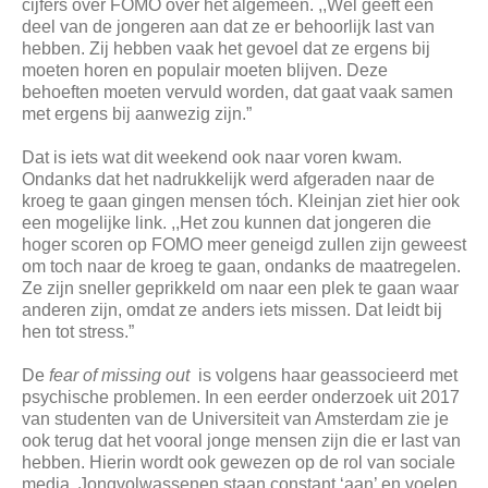
cijfers over FOMO over het algemeen. ,,Wel geeft een
deel van de jongeren aan dat ze er behoorlijk last van
hebben. Zij hebben vaak het gevoel dat ze ergens bij
moeten horen en populair moeten blijven. Deze
behoeften moeten vervuld worden, dat gaat vaak samen
met ergens bij aanwezig zijn.”
Dat is iets wat dit weekend ook naar voren kwam.
Ondanks dat het nadrukkelijk werd afgeraden naar de
kroeg te gaan gingen mensen tóch. Kleinjan ziet hier ook
een mogelijke link. ,,Het zou kunnen dat jongeren die
hoger scoren op FOMO meer geneigd zullen zijn geweest
om toch naar de kroeg te gaan, ondanks de maatregelen.
Ze zijn sneller geprikkeld om naar een plek te gaan waar
anderen zijn, omdat ze anders iets missen. Dat leidt bij
hen tot stress.”
De
fear of missing out
is volgens haar geassocieerd met
psychische problemen. In een eerder onderzoek uit 2017
van studenten van de Universiteit van Amsterdam zie je
ook terug dat het vooral jonge mensen zijn die er last van
hebben. Hierin wordt ook gewezen op de rol van sociale
media. Jongvolwassenen staan constant ‘aan’ en voelen