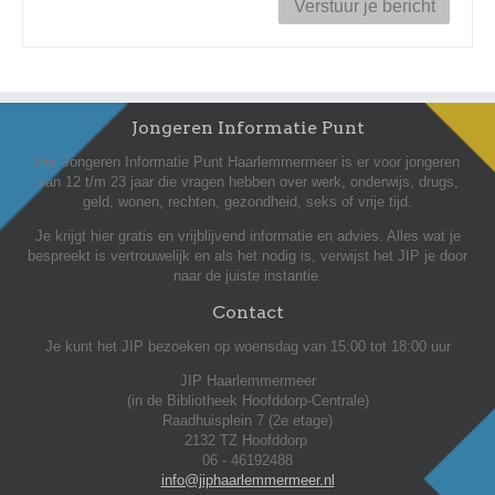
Jongeren Informatie Punt
Het Jongeren Informatie Punt Haarlemmermeer is er voor jongeren
van 12 t/m 23 jaar die vragen hebben over werk, onderwijs, drugs,
geld, wonen, rechten, gezondheid, seks of vrije tijd.
Je krijgt hier gratis en vrijblijvend informatie en advies. Alles wat je
bespreekt is vertrouwelijk en als het nodig is, verwijst het JIP je door
naar de juiste instantie.
Contact
Je kunt het JIP bezoeken op woensdag van 15:00 tot 18:00 uur
JIP Haarlemmermeer
(in de Bibliotheek Hoofddorp-Centrale)
Raadhuisplein 7 (2e etage)
2132 TZ Hoofddorp
06 - 46192488
info@jiphaarlemmermeer.nl