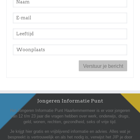
E-mail
*
Leeftijd
*
Woonplaats
*
Jongeren Informatie Punt
Het Jongeren Informatie Punt Haarlemmermeer is er voor jongeren
van 12 t/m 23 jaar die vragen hebben over werk, onderwijs, drugs,
geld, wonen, rechten, gezondheid, seks of vrije tijd.
Je krijgt hier gratis en vrijblijvend informatie en advies. Alles wat je
bespreekt is vertrouwelijk en als het nodig is, verwijst het JIP je door