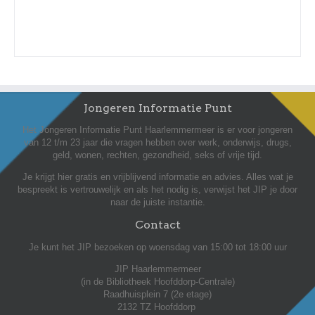
Jongeren Informatie Punt
Het Jongeren Informatie Punt Haarlemmermeer is er voor jongeren
van 12 t/m 23 jaar die vragen hebben over werk, onderwijs, drugs,
geld, wonen, rechten, gezondheid, seks of vrije tijd.
Je krijgt hier gratis en vrijblijvend informatie en advies. Alles wat je
bespreekt is vertrouwelijk en als het nodig is, verwijst het JIP je door
naar de juiste instantie.
Contact
Je kunt het JIP bezoeken op woensdag van 15:00 tot 18:00 uur
JIP Haarlemmermeer
(in de Bibliotheek Hoofddorp-Centrale)
Raadhuisplein 7 (2e etage)
2132 TZ Hoofddorp