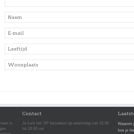
Naam
*
E-mail
*
Leeftijd
*
Woonplaats
*
Contact
Laatst
meer is
Je kunt het JIP bezoeken op woensdag van 15:00
Waarom j
agen
tot 18:00 uur
hoe je hi
 wonen,