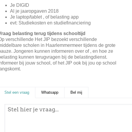
Je DIGID
Al je jaaropgaven 2018
Je laptop/tablet , of belasting app
evt: Studiekosten en studiefinanciering
Vraag belasting terug tijdens schooltijd
Op verschillende Het JIP bezoekt verschillende
middelbare scholen in Haarlemmermeer tijdens de grote
pauze. Jongeren kunnen informeren over of , en hoe ze
belasting kunnen terugvragen bij de belastingdienst.
Informeer bij jouw school, of het JIP ook bij jou op school
langskomt.
Stel een vraag
(actieve tabblad)
Whatsapp
Bel mij
Stel een vraag
*