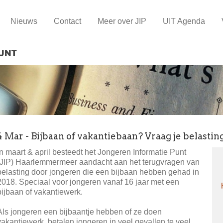
Nieuws
Contact
Meer over JIP
UIT Agenda
4 Mar - Bijbaan of vakantiebaan? Vraag je belastin
In maart & april besteedt het Jongeren Informatie Punt
(JIP) Haarlemmermeer aandacht aan het terugvragen van
belasting door jongeren die een bijbaan hebben gehad in
2018. Speciaal voor jongeren vanaf 16 jaar met een
bijbaan of vakantiewerk.
Als jongeren een bijbaantje hebben of ze doen
vakantiewerk, betalen jongeren in veel gevallen te veel