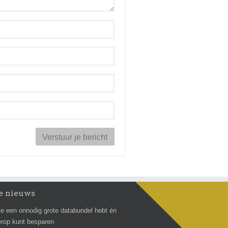
e nieuws
e een onnodig grote databundel hebt én
erop kunt besparen