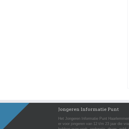
Jongeren Informatie Punt
Het Jongeren Informatie Punt Haarlemmer
er voor jongeren van 12 t/m 23 jaar die vr
hebben over werk, onderwijs, drugs, geld,