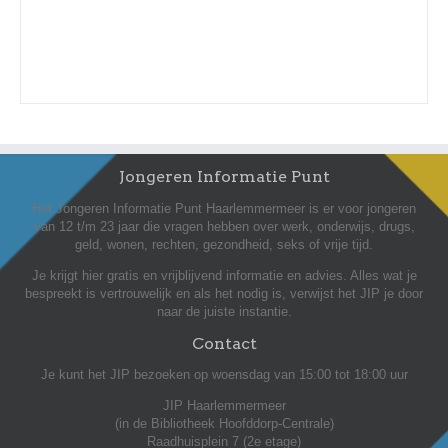
Jongeren Informatie Punt
Het Jongeren Informatie Punt Haarlemmermeer is er voor jongeren
van 12 t/m 23 jaar die vragen hebben over werk, onderwijs, drugs,
geld, wonen, rechten, gezondheid, seks of vrije tijd.
Je krijgt hier gratis en vrijblijvend informatie en advies. Alles wat je
bespreekt is vertrouwelijk en als het nodig is, verwijst het JIP je door
naar de juiste instantie.
Contact
Je kunt het JIP bezoeken op woensdag van 15:00 tot 18:00 uur
JIP Haarlemmermeer
(in de Bibliotheek Hoofddorp-Centrale)
Raadhuisplein 7 (2e etage)