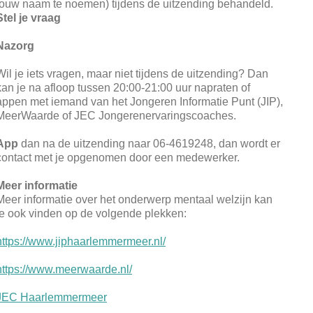
jouw naam te noemen) tijdens de uitzending behandeld.
Stel je vraag
Nazorg
Wil je iets vragen, maar niet tijdens de uitzending? Dan
kan je na afloop tussen 20:00-21:00 uur napraten of
appen met iemand van het Jongeren Informatie Punt (JIP),
MeerWaarde of JEC Jongerenervaringscoaches.
App
dan na de uitzending naar 06-4619248, dan wordt er
contact met je opgenomen door een medewerker.
Meer informatie
Meer informatie over het onderwerp mentaal welzijn kan
je ook vinden op de volgende plekken:
https://www.jiphaarlemmermeer.nl/
https://www.meerwaarde.nl/
JEC Haarlemmermeer