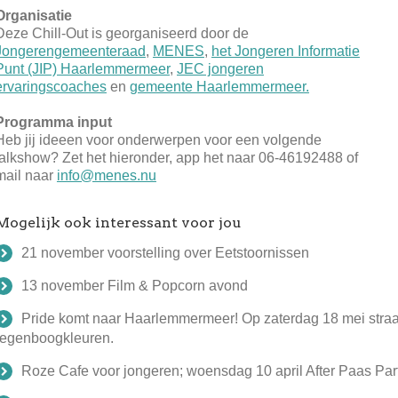
Organisatie
Deze Chill-Out is georganiseerd door de
Jongerengemeenteraad
,
MENES
,
het Jongeren Informatie
Punt (JIP) Haarlemmermeer
,
JEC jongeren
ervaringscoaches
en
gemeente Haarlemmermeer.
Programma input
Heb jij ideeen voor onderwerpen voor een volgende
talkshow? Zet het hieronder, app het naar 06-46192488 of
mail naar
info@menes.nu
Mogelijk ook interessant voor jou
21 november voorstelling over Eetstoornissen
13 november Film & Popcorn avond
Pride komt naar Haarlemmermeer! Op zaterdag 18 mei stra
regenboogkleuren.
Roze Cafe voor jongeren; woensdag 10 april After Paas Part