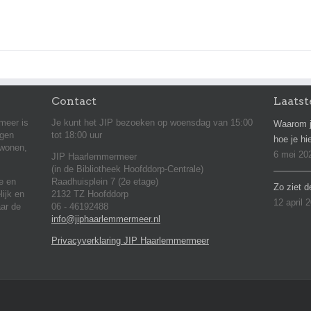
Contact
Laatst
meer is
Je kunt het JIP bezoeken op woensdag van 15:00
Waarom j
agen
tot 18:00 uur
hoe je hi
 wonen,
6 mei 20
JIP Haarlemmermeer
(in de Bibliotheek Hoofddorp-Centrale)
ie en
Raadhuisplein 7 (2e etage)
Zo ziet d
lijk en
2132 TZ Hoofddorp
12 april 
aar de
06 - 46192488
info@jiphaarlemmermeer.nl
Privacyverklaring JIP Haarlemmermeer