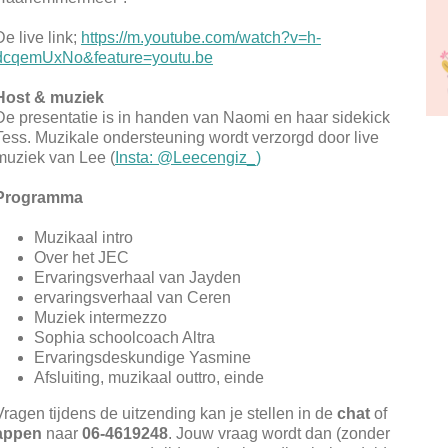
De live link;
https://m.youtube.com/watch?v=h-
dcqemUxNo&feature=youtu.be
Host & muziek
De presentatie is in handen van Naomi en haar sidekick
Tess. Muzikale ondersteuning wordt verzorgd door live
muziek van Lee (
Insta: @Leecengiz_)
Programma
Muzikaal intro
Over het JEC
Ervaringsverhaal van Jayden
ervaringsverhaal van Ceren
Muziek intermezzo
Sophia schoolcoach Altra
Ervaringsdeskundige Yasmine
Afsluiting, muzikaal outtro, einde
Vragen tijdens de uitzending kan je stellen in de
chat
of
appen
naar
06-4619248
. Jouw vraag wordt dan (zonder