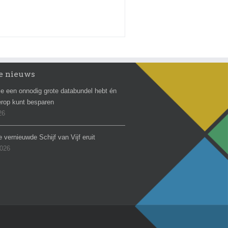
e nieuws
e een onnodig grote databundel hebt én
erop kunt besparen
26
e vernieuwde Schijf van Vijf eruit
2026