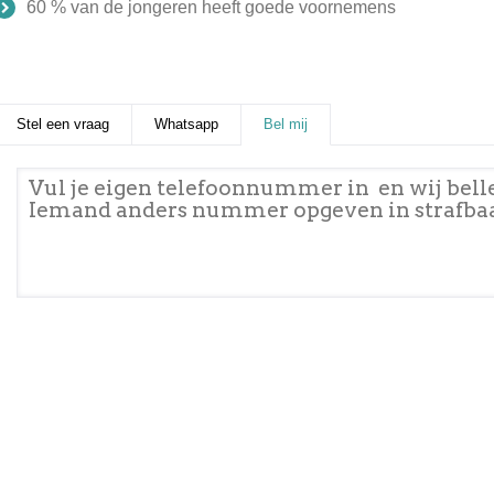
60 % van de jongeren heeft goede voornemens
Stel een vraag
Whatsapp
Bel mij
(actieve tabblad)
Telefoonnummer
*