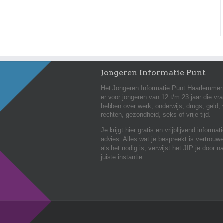
Jongeren Informatie Punt
Het Jongeren Informatie Punt Haarlemmer
er voor jongeren van 12 t/m 23 jaar die vr
hebben over werk, onderwijs, drugs, geld,
rechten, gezondheid, seks of vrije tijd.
Je krijgt hier gratis en vrijblijvend informat
advies. Alles wat je bespreekt is vertrouwe
als het nodig is, verwijst het JIP je door n
juiste instantie.