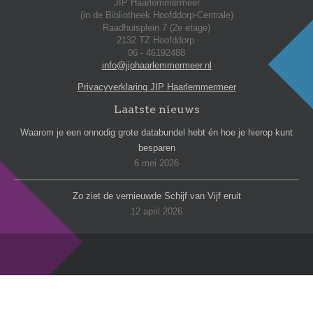
JIP Haarlemmermeer
(in de Bibliotheek Hoofddorp-Centrale)
Raadhuisplein 7 (2e etage)
2132 TZ Hoofddorp
06 - 46192488
info@jiphaarlemmermeer.nl
Privacyverklaring JIP Haarlemmermeer
Laatste nieuws
Waarom je een onnodig grote databundel hebt én hoe je hierop kunt
besparen
6 mei 2026
Zo ziet de vernieuwde Schijf van Vijf eruit
12 april 2026