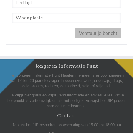
Leeftijd
*
Woonplaats
*
Jongeren Informatie Punt
Het Jongeren Informatie Punt Haarlemmermeer is er voor jongeren
van 12 t/m 23 jaar die vragen hebben over werk, onderwijs, drugs,
geld, wonen, rechten, gezondheid, seks of vrije tijd.
Je krijgt hier gratis en vrijblijvend informatie en advies. Alles wat je
bespreekt is vertrouwelijk en als het nodig is, verwijst het JIP je door
naar de juiste instantie.
Contact
Je kunt het JIP bezoeken op woensdag van 15:00 tot 18:00 uur