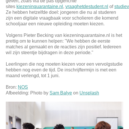
geven, zoals via de pas opgerichte
sites
kiezeninquarantaine.nl
,
vraaghetdestudent.nl
of
studiev
Ze hebben hetzelfde doel: jongeren die nu al studeren
zijn een digitale vraagbaak voor scholieren die komend
schooljaar een nieuwe opleiding moeten kiezen.
Volgens Pieter Becking van kiezeninquarantaine.nl is het
prettig om te kunnen helpen: "We hebben de eerste
matches al gemaakt en de reacties zijn positief. Iedereen
wil zijn steentje bijdragen in deze periode."
Leerlingen die nog moeten kiezen voor een vervolgstudie
hebben nog even de tijd. De inschrijftermijn is met een
maand verlengd, tot 1 juni.
Bron:
NOS
Afbeelding: Photo by
Sam Balye
on
Unsplash