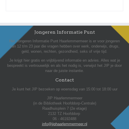
Jongeren Informatie Punt
Het Jongeren Informatie Punt Haarlemmermeer is er voor jongeren
van 12 t/m 23 jaar die vragen hebben over werk, onderwijs, drugs,
geld, wonen, rechten, gezondheid, seks of vrije tijd.
Je krijgt hier gratis en vrijblijvend informatie en advies. Alles wat je
bespreekt is vertrouwelijk en als het nodig is, verwijst het JIP je door
naar de juiste instantie.
Contact
Je kunt het JIP bezoeken op woensdag van 15:00 tot 18:00 uur
JIP Haarlemmermeer
(in de Bibliotheek Hoofddorp-Centrale)
Raadhuisplein 7 (2e etage)
2132 TZ Hoofddorp
06 - 46192488
info@jiphaarlemmermeer.nl