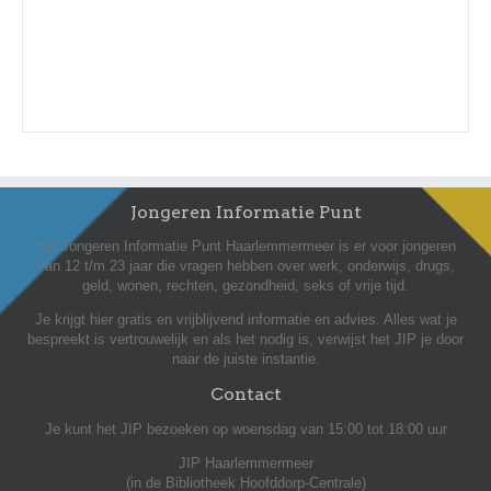
Jongeren Informatie Punt
Het Jongeren Informatie Punt Haarlemmermeer is er voor jongeren
van 12 t/m 23 jaar die vragen hebben over werk, onderwijs, drugs,
geld, wonen, rechten, gezondheid, seks of vrije tijd.
Je krijgt hier gratis en vrijblijvend informatie en advies. Alles wat je
bespreekt is vertrouwelijk en als het nodig is, verwijst het JIP je door
naar de juiste instantie.
Contact
Je kunt het JIP bezoeken op woensdag van 15:00 tot 18:00 uur
JIP Haarlemmermeer
(in de Bibliotheek Hoofddorp-Centrale)