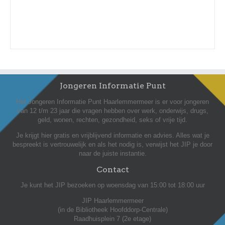
Jongeren Informatie Punt
Het Jongeren Informatie Punt Haarlemmermeer is er voor jongeren
van 12 t/m 23 jaar die vragen hebben over werk, onderwijs, drugs,
geld, wonen, rechten, gezondheid, seks of vrije tijd.
Je krijgt hier gratis en vrijblijvend informatie en advies. Alles wat je
bespreekt is vertrouwelijk en als het nodig is, verwijst het JIP je door
naar de juiste instantie.
Contact
Je kunt het JIP bezoeken op woensdag van 15:00 tot 18:00 uur
JIP Haarlemmermeer
(in de Bibliotheek Hoofddorp-Centrale)
Raadhuisplein 7 (2e etage)