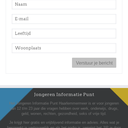
Naam
*
E-mail
*
Leeftijd
*
Woonplaats
*
Jongeren Informatie Punt
Het Jongeren Informatie Punt Haarlemmermeer is er voor jongeren
van 12 t/m 23 jaar die vragen hebben over werk, onderwijs, drugs,
geld, wonen, rechten, gezondheid, seks of vrije tijd.
Je krijgt hier gratis en vrijblijvend informatie en advies. Alles wat je
bespreekt is vertrouwelijk en als het nodig is, verwijst het JIP je door