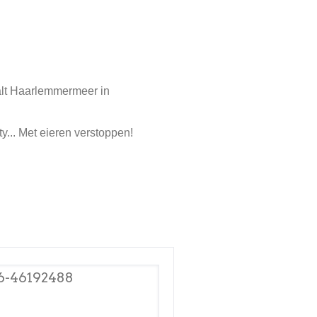
alt Haarlemmermeer in
y... Met eieren verstoppen!
6-46192488