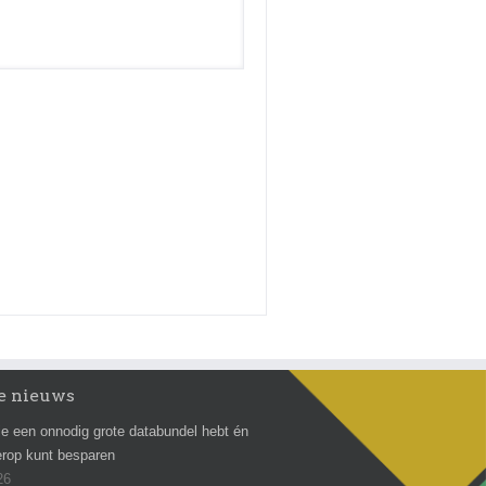
e nieuws
e een onnodig grote databundel hebt én
erop kunt besparen
26