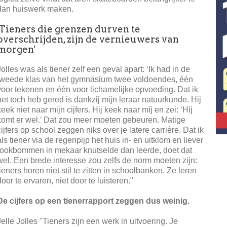
dan huiswerk maken.
'Tieners die grenzen durven te
overschrijden, zijn de vernieuwers van
morgen'
Jolles was als tiener zelf een geval apart: ‘Ik had in de
tweede klas van het gymnasium twee voldoendes, één
voor tekenen en één voor lichamelijke opvoeding. Dat ik
het toch heb gered is dankzij mijn leraar natuurkunde. Hij
keek niet naar mijn cijfers. Hij keek naar míj en zei: ‘Hij
komt er wel.’ Dat zou meer moeten gebeuren. Matige
cijfers op school zeggen niks over je latere carrière. Dat ik
als tiener via de regenpijp het huis in- en uitklom en liever
rookbommen in mekaar knutselde dan leerde, doet dat
wel. Een brede interesse zou zelfs de norm moeten zijn:
tieners horen niet stil te zitten in schoolbanken. Ze leren
door te ervaren, niet door te luisteren."
De cijfers op een tienerrapport zeggen dus weinig.
Jelle Jolles "Tieners zijn een werk in uitvoering. Je