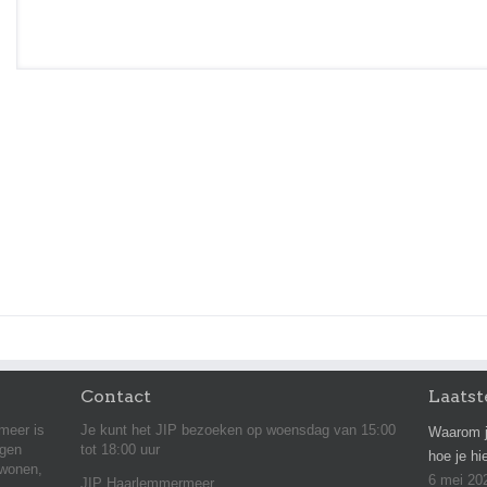
Contact
Laatst
meer is
Je kunt het JIP bezoeken op woensdag van 15:00
Waarom j
agen
tot 18:00 uur
hoe je hi
 wonen,
6 mei 20
JIP Haarlemmermeer