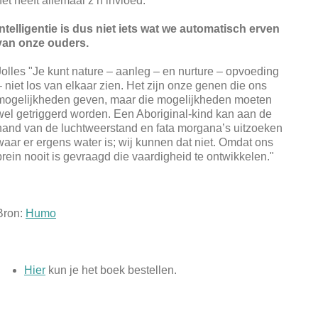
het heeft allemaal z’n invloed."
Intelligentie is dus niet iets wat we automatisch erven
van onze ouders.
Jolles "Je kunt nature – aanleg – en nurture – opvoeding
– niet los van elkaar zien. Het zijn onze genen die ons
mogelijkheden geven, maar die mogelijkheden moeten
wel getriggerd worden. Een Aboriginal-kind kan aan de
hand van de luchtweerstand en fata morgana’s uitzoeken
waar er ergens water is; wij kunnen dat niet. Omdat ons
brein nooit is gevraagd die vaardigheid te ontwikkelen."
Bron:
Humo
Hier
kun je het boek bestellen.