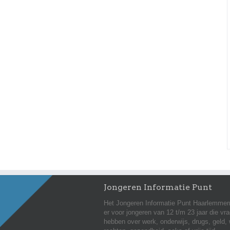
Jongeren Informatie Punt
Het Jongeren Informatie Punt Haarlemmer
er voor jongeren van 12 t/m 23 jaar die vr
hebben over werk, onderwijs, drugs, geld,