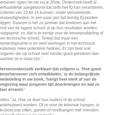
hersenen rijpen tot ver na je 20ste. Onderzoek heeft al
herhaaldelijk aangetoond dat zelfs het IQ kan veranderen:
kinderen van 10 tot 14 kunnen, onder stimulerende
omstandigheden, in een paar jaar tijd twintig IQ-punten
stijgen. Daarom is het zo jammer dat kinderen aan het
eind van de lagere school al op hun resultaten worden
vastgepind: zo, dat is er eentje voor de beroepsafdeling of
een technische school. Terwijl dat maar een
momentopname is en veel leerlingen in het technisch
onderwijs meer potentieel hebben. Er zijn heel wat
jongeren die op school veel minder goed presteren dan
waartoe ze in staat zijn."
Hersenonderzoek verklaart dat volgens u. ‘Hoe goed
tienerhersenen zich ontwikkelen,’ is de belangrijkste
mededeling in uw boek, ‘hangt heel sterk af van de
omgeving waar jongeren tijd doorbrengen en wat ze
daar ervaren.’
Jolles "Ja. Hoe ze door hun ouders of de school
gestimuleerd worden. Of ze voor de televisie hangen, in
de bioscoop zitten, gamen of rondhangen met vrienden: