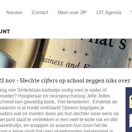
Nieuws
Contact
Meer over JIP
UIT Agenda
22 nov - Slechte cijfers op school zeggen niks over
Nog een Sinterklaas kadootje nodig voor je vader of
moeder? Hoogleraar en neuropsycholoog Jelle Jolles
schreef een geweldig boek, ‘Het tienerbrein’. Eindelijk de
waanzin in je hoofd verklaard! Opeens begrijpen je
ouders wat ze moeten doen als hun dochter weer eens op
het punt staat te vertrekken in een veel te korte rok en dito
naveltruitje, en snappen ze waarom hun zoon het de
logica zelve vindt dat uren skateboarden belangrijker is