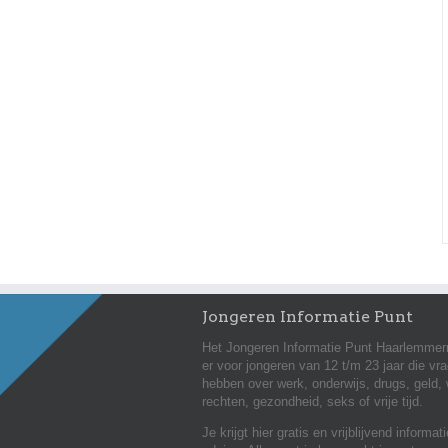
Jongeren Informatie Punt
Het Jongeren Informatie Punt Haarlemmer
er voor jongeren van 12 t/m 23 jaar die vr
hebben over werk, onderwijs, drugs, geld,
rechten, gezondheid, seks of vrije tijd.
Je krijgt hier gratis en vrijblijvend informat