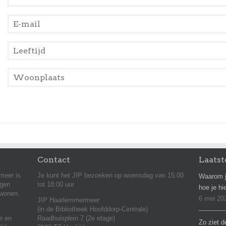
E-mail
*
Leeftijd
*
Woonplaats
*
Contact
Laatst
meer is
Je kunt het JIP bezoeken op woensdag van 15:00
Waarom j
agen
tot 18:00 uur
hoe je hi
 wonen,
6 mei 20
JIP Haarlemmermeer
(in de Bibliotheek Hoofddorp-Centrale)
ie en
Raadhuisplein 7 (2e etage)
Zo ziet d