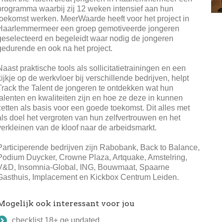
programma waarbij zij 12 weken intensief aan hun
toekomst werken. MeerWaarde heeft voor het project in
Haarlemmermeer een groep gemotiveerde jongeren
geselecteerd en begeleidt waar nodig de jongeren
gedurende en ook na het project.
Naast praktische tools als sollicitatietrainingen en een
kijkje op de werkvloer bij verschillende bedrijven, helpt
Track the Talent de jongeren te ontdekken wat hun
talenten en kwaliteiten zijn en hoe ze deze in kunnen
zetten als basis voor een goede toekomst. Dit alles met
als doel het vergroten van hun zelfvertrouwen en het
verkleinen van de kloof naar de arbeidsmarkt.
Participerende bedrijven zijn Rabobank, Back to Balance,
Podium Duycker, Crowne Plaza, Artquake, Amstelring,
V&D, Insomnia-Global, ING, Bouwmaat, Spaarne
Gasthuis, Implacement en Kickbox Centrum Leiden.
Mogelijk ook interessant voor jou
checklist 18+ ge updated