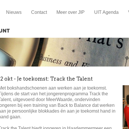
Nieuws
Contact
Meer over JIP
UIT Agenda
12 okt - Je toekomst: Track the Talent
Met bokshandschoenen aan werken aan je toekomst.
Tijdens de start van het jongerenprogramma Track the
Talent, uitgevoerd door MeerWaarde, ondervinden
jongeren bij een training van Back to Balance dat werken
aan je persoonlijke blokkades én aan je toekomst hand in
hand gaan.
Track the Talent biedt jongeren in Haarlemmermeer een