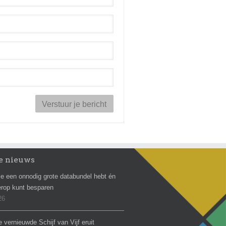
e nieuws
e een onnodig grote databundel hebt én
erop kunt besparen
26
e vernieuwde Schijf van Vijf eruit