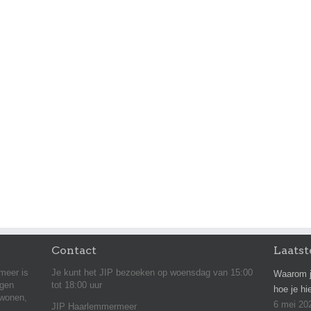
Contact
Laatst
meer is
Je kunt het JIP bezoeken op woensdag van 15:00
Waarom j
agen
tot 18:00 uur
hoe je hi
 wonen,
6 mei 20
JIP Haarlemmermeer