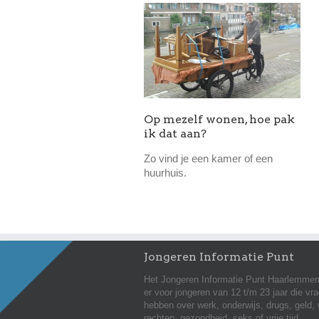
Op mezelf wonen, hoe pak
ik dat aan?
Zo vind je een kamer of een
huurhuis.
Jongeren Informatie Punt
Het Jongeren Informatie Punt Haarlemmer
er voor jongeren van 12 t/m 23 jaar die vr
hebben over werk, onderwijs, drugs, geld,
rechten, gezondheid, seks of vrije tijd.