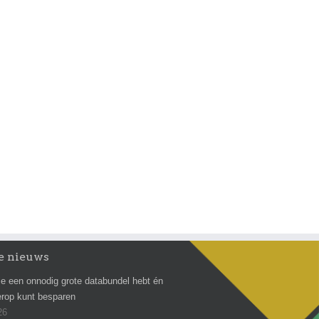
e nieuws
e een onnodig grote databundel hebt én
erop kunt besparen
26