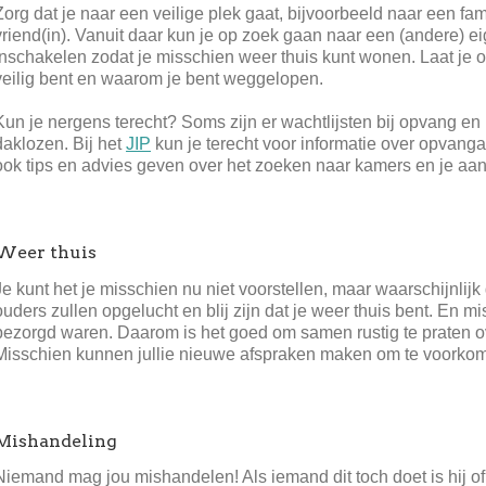
Zorg dat je naar een veilige plek gaat, bijvoorbeeld naar een fam
vriend(in). Vanuit daar kun je op zoek gaan naar een (andere) e
inschakelen zodat je misschien weer thuis kunt wonen. Laat je o
veilig bent en waarom je bent weggelopen.
Kun je nergens terecht? Soms zijn er wachtlijsten bij opvang en 
daklozen. Bij het
JIP
kun je terecht voor informatie over opvang
ook tips en advies geven over het zoeken naar kamers en je aa
Weer thuis
Je kunt het je misschien nu niet voorstellen, maar waarschijnlijk
ouders zullen opgelucht en blij zijn dat je weer thuis bent. En 
bezorgd waren. Daarom is het goed om samen rustig te praten 
Misschien kunnen jullie nieuwe afspraken maken om te voorkom
Mishandeling
Niemand mag jou mishandelen! Als iemand dit toch doet is hij of 