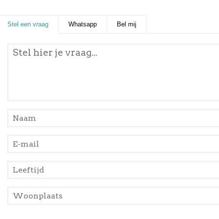
Stel een vraag
(actieve tabblad)
Whatsapp
Bel mij
Stel een vraag
*
Naam
*
E-mail
*
Leeftijd
*
Woonplaats
*