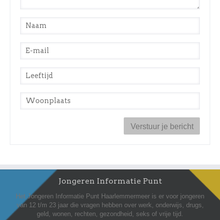
Naam
*
E-mail
*
Leeftijd
*
Woonplaats
*
Jongeren Informatie Punt
Het Jongeren Informatie Punt Haarlemmermeer is er voor jongeren
van 12 t/m 23 jaar die vragen hebben over werk, onderwijs, drugs,
geld, wonen, rechten, gezondheid, seks of vrije tijd.