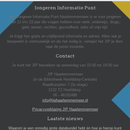
Jongeren Informatie Punt
Het Jongeren Informatie Punt Haarlemmermeer is er voor jongeren
van 12 t/m 23 jaar die vragen hebben over werk, onderwijs, drugs,
geld, wonen, rechten, gezondheid, seks of vrije tijd.
Je krijgt hier gratis en vrijblijvend informatie en advies. Alles wat je
bespreekt is vertrouwelijk en als het nodig is, verwijst het JIP je door
naar de juiste instantie.
Contact
Je kunt het JIP bezoeken op woensdag van 15:00 tot 18:00 uur
JIP Haarlemmermeer
(in de Bibliotheek Hoofddorp-Centrale)
Raadhuisplein 7 (2e etage)
2132 TZ Hoofddorp
06 - 46192488
info@jiphaarlemmermeer.nl
Privacyverklaring JIP Haarlemmermeer
Laatste nieuws
Waarom je een onnodig grote databundel hebt én hoe je hierop kunt